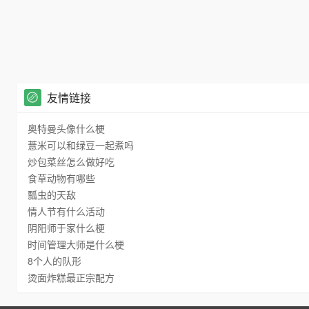
友情链接
奥特曼头像什么梗
薏米可以和绿豆一起煮吗
炒包菜丝怎么做好吃
食草动物有哪些
瓢虫的天敌
情人节有什么活动
阴阳师于家什么梗
时间管理大师是什么梗
8个人的队形
烫面炸糕最正宗配方